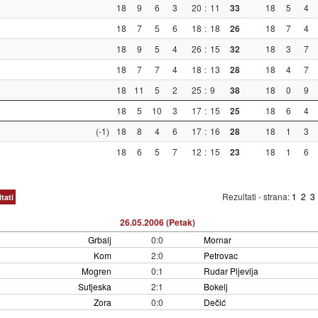
18
9
6
3
20
:
11
33
18
5
4
18
7
5
6
18
:
18
26
18
7
4
18
9
5
4
26
:
15
32
18
3
7
18
7
7
4
18
:
13
28
18
4
7
18
11
5
2
25
:
9
38
18
0
9
18
5
10
3
17
:
15
25
18
6
4
(-1)
18
8
4
6
17
:
16
28
18
1
3
18
6
5
7
12
:
15
23
18
1
6
Rezultati - strana:
1
2
3
tati
26.05.2006 (Petak)
Grbalj
0:0
Mornar
Kom
2:0
Petrovac
Mogren
0:1
Rudar Pljevlja
Sutjeska
2:1
Bokelj
Zora
0:0
Dečić