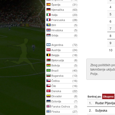
Španija
(31)
4
Njemačka
(63)
5
Italija
(23)
Francuska
(28)
6
BIH
(5)
7
Hrvatska
(5)
Srbija
(6)
8
9
Argentina
(72)
Austrija
(24)
10
Belgija
(18)
Bjelorusija
(8)
Zbog političkih p
Bolivija
(5)
takmičenje uključu
Brazil
(40)
Polje.
Bugarska
(13)
Češka
(16)
Čile
(16)
Danska
(22)
Ekvador
(8)
Ukupno
Sortiraj po:
Estonija
(7)
1.
Rudar Pljevlja
Farska Ostrva
(3)
2.
Sutjeska
Finska
(27)