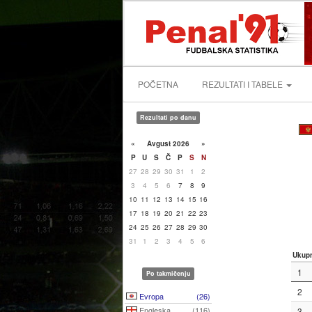
POČETNA
REZULTATI I TABELE
Rezultati po danu
«
Avgust 2026
»
P
U
S
Č
P
S
N
27
28
29
30
31
1
2
3
4
5
6
7
8
9
10
11
12
13
14
15
16
17
18
19
20
21
22
23
24
25
26
27
28
29
30
31
1
2
3
4
5
6
Ukup
1
Po takmičenju
2
Evropa
(26)
Engleska
(116)
3