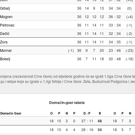
Grbalj
36
14
9
13
34
:
34
(0)
Mogren
36
12
12
12
36
:
32
(+4)
Petrovac
36
11
14
11
33
:
34
(-1)
Dečić
36
11
14
11
32
:
34
(-2)
Zora
36
11
14
11
34
:
35
(-1)
Mornar
(-1)
36
9
7
20
23
:
46
(-23)
Bokelj
36
7
11
18
30
:
48
(-18)
romjena (nezavisnost Crne Gore) od sljedeće godine će se igrati 1.liga Crne Gore t
ju i ekipe koje su igrale u 1.ligi Srbije i Crne Gore: Zeta, Budućnost Podgorica i Je
Domaćin-gost tabela
Domaćin
Gost
O
P
N
P
D : P
B
O
P
N
18
15
3
0
37
:
11
48
18
7
3
18
10
4
4
28
:
16
34
18
5
7