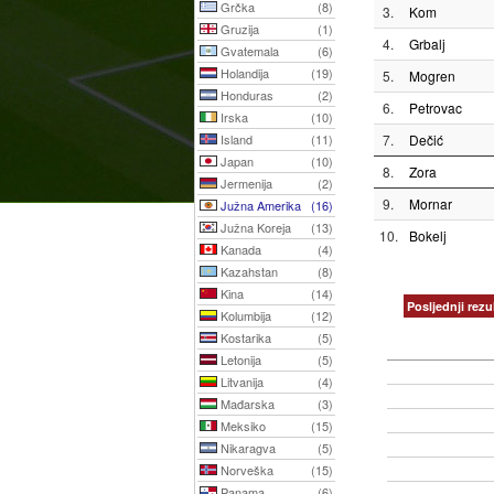
Grčka
(8)
3.
Kom
Gruzija
(1)
4.
Grbalj
Gvatemala
(6)
Holandija
(19)
5.
Mogren
Honduras
(2)
6.
Petrovac
Irska
(10)
Island
(11)
7.
Dečić
Japan
(10)
8.
Zora
Jermenija
(2)
9.
Mornar
Južna Amerika
(16)
Južna Koreja
(13)
10.
Bokelj
Kanada
(4)
Kazahstan
(8)
Kina
(14)
Posljednji rezul
Kolumbija
(12)
Kostarika
(5)
Letonija
(5)
Litvanija
(4)
Mađarska
(3)
Meksiko
(15)
Nikaragva
(5)
Norveška
(15)
Panama
(6)