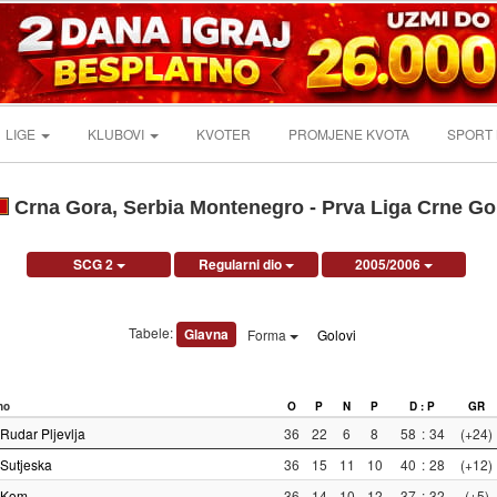
LIGE
KLUBOVI
KVOTER
PROMJENE KVOTA
SPORT
Crna Gora, Serbia Montenegro - Prva Liga Crne Go
SCG 2
Regularni dio
2005/2006
Tabele:
Glavna
Forma
Golovi
no
O
P
N
P
D : P
GR
Rudar Pljevlja
36
22
6
8
58
:
34
(+24)
Sutjeska
36
15
11
10
40
:
28
(+12)
Kom
36
14
10
12
37
:
32
(+5)