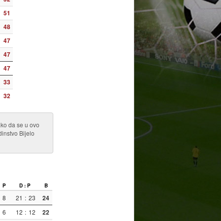
51
48
47
47
47
33
32
ako da se u ovo
dinstvo Bijelo
P
D : P
B
8
21
:
23
24
6
12
:
12
22