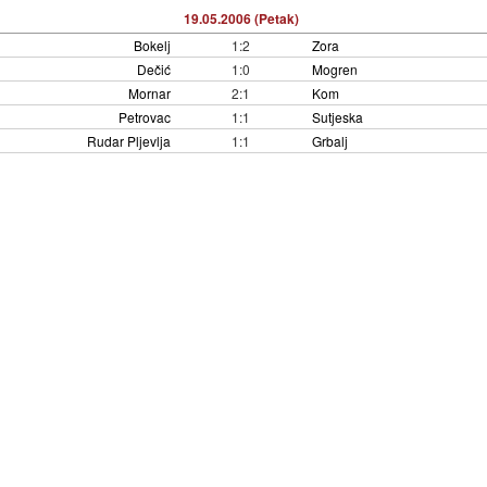
19.05.2006 (Petak)
Bokelj
1:2
Zora
Dečić
1:0
Mogren
Mornar
2:1
Kom
Petrovac
1:1
Sutjeska
Rudar Pljevlja
1:1
Grbalj