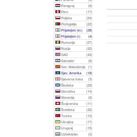
Paragvaj
(6)
Peru
(17)
Poljska
(24)
Portugalija
(22)
Prijateljski (kl.)
(28)
Prijateljski (r)
(4)
Rumunija
(27)
Rusija
(32)
SAD
(43)
Salvador
(6)
Sev. Makedonija
(1)
Sjev. Amerika
(18)
Sjeverna Irska
(5)
Škotska
(29)
Slovačka
(14)
Slovenija
(6)
Švajcarska
(11)
Švedska
(32)
Turska
(12)
Ukrajina
(17)
Urugvaj
(15)
Uzbekistan
(3)