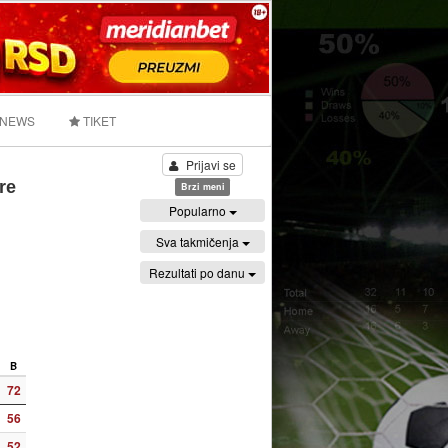
 NEWS
TIKET
Prijavi se
re
Brzi meni
Popularno
Sva takmičenja
Rezultati po danu
B
72
56
52