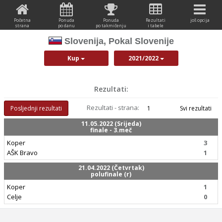
Početna
Ponuda
Ponuda
Rezultati
još opcija
strana
po danu
po takmičenju
i tabele
Slovenija, Pokal Slovenije
Kup
2021/2022
Rezultati:
Rezultati - strana:
Posljednji rezultati
1
Svi rezultati
11.05.2022 (Srijeda)
finale - 3.meč
Koper
3
AŠK Bravo
1
21.04.2022 (Četvrtak)
polufinale (r)
Koper
1
Celje
0