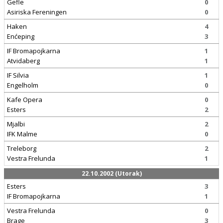
Gefle
0
Asiriska Fereningen
0
Haken
4
Enćeping
3
IF Bromapojkarna
1
Atvidaberg
1
IF Silvia
1
Engelholm
0
Kafe Opera
0
Esters
2
Mjalbi
2
IFK Malme
0
Treleborg
2
Vestra Frelunda
1
22.10.2002 (Utorak)
Esters
3
IF Bromapojkarna
1
Vestra Frelunda
0
Brage
3