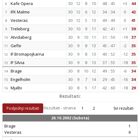
Kafe Opera
30
12
8
10
48
:
45
+3
44
6
IFK Malme
30
12
6
12
34
:
34
0
42
7
Vesteras
30
12
5
13
49
:
49
0
41
8
Treleborg
30
10
9
11
42
:
41
+1
39
9
Atvidaberg
30
9
10
11
31
:
50
-19
37
10
Gefle
30
9
8
13
45
:
47
-2
35
11
IF Bromapojkarna
30
9
8
13
40
:
52
-12
35
12
IF Silvia
30
9
8
13
37
:
55
-18
35
13
Brage
30
8
10
12
49
:
55
-6
34
14
Engelholm
30
9
7
14
29
:
45
-16
34
15
Mjalbi
30
8
5
17
42
:
60
-18
29
16
Rezultati:
Rezultati - strana:
Posljednji rezultati
1
2
Svi rezultati
26.10.2002 (Subota)
Brage
1
Vesteras
0