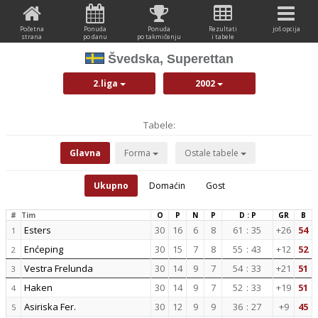
Početna
Ponuda
Ponuda
Rezultati
još opcija
strana
po danu
po takmičenju
i tabele
Švedska, Superettan
2.liga
2002
Tabele:
Glavna
Forma
Ostale tabele
Ukupno
Domaćin
Gost
#
Tim
O
P
N
P
D : P
GR
B
Esters
30
16
6
8
61
:
35
+26
54
1
Enćeping
30
15
7
8
55
:
43
+12
52
2
Vestra Frelunda
30
14
9
7
54
:
33
+21
51
3
Haken
30
14
9
7
52
:
33
+19
51
4
Asiriska Fer.
30
12
9
9
36
:
27
+9
45
5