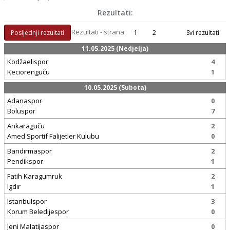
Rezultati:
Rezultati - strana:
Posljednji rezultati
1
2
Svi rezultati
11.05.2025 (Nedjelja)
Kodžaelispor
4
Keciorenguču
1
10.05.2025 (Subota)
Adanaspor
0
Boluspor
7
Ankaraguču
2
Amed Sportif Falijetler Kulubu
0
Bandırmaspor
2
Pendikspor
1
Fatih Karagumruk
2
Igdır
1
Istanbulspor
3
Korum Beledijespor
0
Jeni Malatijaspor
0