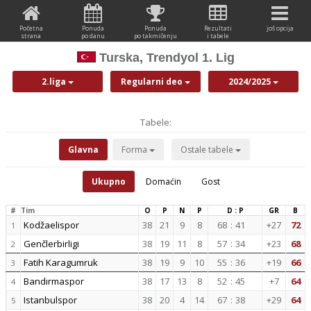
Početna
Ponuda
Ponuda
Rezultati
još opcija
strana
po danu
po takmičenju
i tabele
Turska, Trendyol 1. Lig
2.liga
Regularni deo
2024/2025
Tabele:
Glavna
Forma
Ostale tabele
Ukupno
Domaćin
Gost
#
Tim
O
P
N
P
D : P
GR
B
Kodžaelispor
38
21
9
8
68
:
41
+27
72
1
Genčlerbirligi
38
19
11
8
57
:
34
+23
68
2
Fatih Karagumruk
38
19
9
10
55
:
36
+19
66
3
Bandırmaspor
38
17
13
8
52
:
45
+7
64
4
Istanbulspor
38
20
4
14
67
:
38
+29
64
5