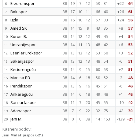
Erzurumspor
38
19
7
12
53
:
31
+22
64
6
Boluspor
38
17
10
11
66
:
40
+26
61
7
Igdır
38
16
10
12
57
:
33
+24
58
8
Amed SK
38
14
15
9
43
:
35
+8
57
9
Korum B.
38
14
12
12
49
:
45
+4
54
10
Umranijespor
38
14
11
13
48
:
42
+6
53
11
Esenler Erokspor
38
13
13
12
53
:
50
+3
52
12
Sakarijaspor
38
13
12
13
48
:
54
-6
51
13
Keciorenguču
38
14
9
15
60
:
53
+7
51
14
Manisa BB
38
14
6
18
50
:
52
-2
48
15
Pendikspor
38
13
9
16
45
:
51
-6
48
16
Ankaraguču
38
14
6
18
49
:
48
+1
48
17
Sanliurfaspor
38
11
7
20
45
:
55
-10
40
18
Adanaspor
38
7
9
22
32
:
75
-43
30
19
Jeni M.
38
0
0
38
14
:
153
-139
-21
20
Kazneni bodovi:
Jeni Malatijaspor (-21)