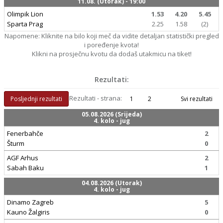
11.08. (Utorak) - 19:00
Olimpik Lion
1.53
4.20
5.45
Sparta Prag
2.25
1.58
(2)
Napomene: Kliknite na bilo koji meč da vidite detaljan statistički pregled
i poređenje kvota!
Klikni na prosječnu kvotu da dodaš utakmicu na tiket!
Rezultati:
Rezultati - strana:
Posljednji rezultati
1
2
Svi rezultati
05.08.2026 (Srijeda)
4. kolo - jug
Fenerbahče
2
Šturm
0
AGF Arhus
2
Sabah Baku
1
04.08.2026 (Utorak)
4. kolo - jug
Dinamo Zagreb
5
Kauno Žalgiris
0