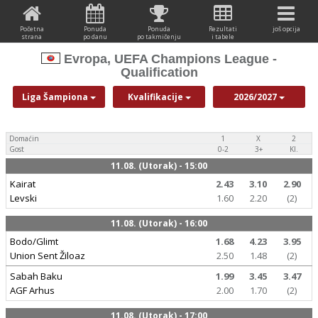
Početna
Ponuda
Ponuda
Rezultati
još opcija
strana
po danu
po takmičenju
i tabele
Evropa, UEFA Champions League -
Qualification
Liga Šampiona
Kvalifikacije
2026/2027
Domaćin
1
X
2
Gost
0-2
3+
Kl.
11.08. (Utorak) - 15:00
Kairat
2.43
3.10
2.90
Levski
1.60
2.20
(2)
11.08. (Utorak) - 16:00
Bodo/Glimt
1.68
4.23
3.95
Union Sent Žiloaz
2.50
1.48
(2)
Sabah Baku
1.99
3.45
3.47
AGF Arhus
2.00
1.70
(2)
11.08. (Utorak) - 17:00