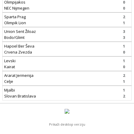
Olimpijakos
0
NEC Nijmegen
0
Sparta Prag
2
Olimpik Lion
1
Union Sent Žiloaz
3
Bodo/Glimt
3
Hapoel Ber Ševa
1
Crvena Zvezda
0
Levski
1
Kairat
0
Ararat Jermenija
2
Celje
1
Mjalbi
1
Slovan Bratislava
2
Prikaži desktop verziju