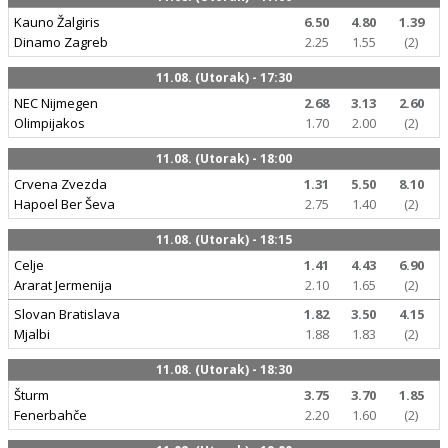
Kauno Žalgiris
6.50
4.80
1.39
Dinamo Zagreb
2.25
1.55
(2)
11.08. (Utorak) - 17:30
NEC Nijmegen
2.68
3.13
2.60
Olimpijakos
1.70
2.00
(2)
11.08. (Utorak) - 18:00
Crvena Zvezda
1.31
5.50
8.10
Hapoel Ber Ševa
2.75
1.40
(2)
11.08. (Utorak) - 18:15
Celje
1.41
4.43
6.90
Ararat Jermenija
2.10
1.65
(2)
Slovan Bratislava
1.82
3.50
4.15
Mjalbi
1.88
1.83
(2)
11.08. (Utorak) - 18:30
Šturm
3.75
3.70
1.85
Fenerbahče
2.20
1.60
(2)