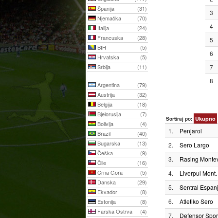
Španija
(31)
3
Njemačka
(70)
4
Italija
(24)
Francuska
(28)
5
BIH
(5)
6
Hrvatska
(5)
Srbija
(11)
7
8
Argentina
(79)
Austrija
(32)
Belgija
(18)
Bjelorusija
(7)
Ukupno
Sortiraj po:
Bolivija
(4)
1.
Penjarol
Brazil
(40)
Bugarska
(13)
2.
Sero Largo
Češka
(9)
3.
Rasing Monte
Čile
(16)
Crna Gora
(5)
4.
Liverpul Mont.
Danska
(29)
5.
Sentral Espanj
Ekvador
(8)
6.
Atletiko Sero
Estonija
(8)
Farska Ostrva
(4)
7.
Defensor Sport