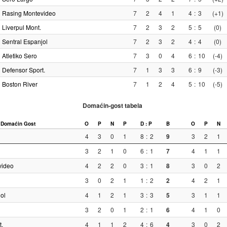
Rasing Montevideo
7
2
4
1
4
:
3
(+1)
Liverpul Mont.
7
2
3
2
5
:
5
(0)
Sentral Espanjol
7
2
3
2
4
:
4
(0)
Atletiko Sero
7
3
0
4
6
:
10
(-4)
Defensor Sport.
7
1
3
3
6
:
9
(-3)
Boston River
7
1
2
4
5
:
10
(-5)
Domaćin-gost tabela
Domaćin
Gost
O
P
N
P
D : P
B
O
P
N
4
3
0
1
8
:
2
9
3
2
1
3
2
1
0
6
:
1
7
4
1
1
video
4
2
2
0
3
:
1
8
3
0
2
3
0
2
1
1
:
2
2
4
2
1
ol
4
1
2
1
3
:
3
5
3
1
1
3
2
0
1
2
:
1
6
4
1
0
.
4
1
1
2
4
:
6
4
3
0
2