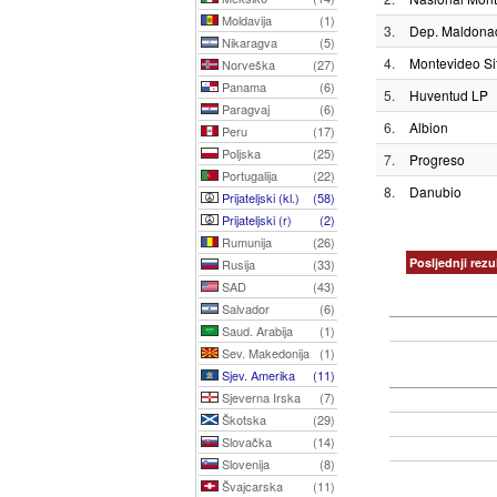
Moldavija
(1)
3.
Dep. Maldona
Nikaragva
(5)
4.
Montevideo Sit
Norveška
(27)
Panama
(6)
5.
Huventud LP
Paragvaj
(6)
6.
Albion
Peru
(17)
Poljska
(25)
7.
Progreso
Portugalija
(22)
8.
Danubio
Prijateljski (kl.)
(58)
Prijateljski (r)
(2)
Rumunija
(26)
Posljednji rezul
Rusija
(33)
SAD
(43)
Salvador
(6)
Saud. Arabija
(1)
Sev. Makedonija
(1)
Sjev. Amerika
(11)
Sjeverna Irska
(7)
Škotska
(29)
Slovačka
(14)
Slovenija
(8)
Švajcarska
(11)