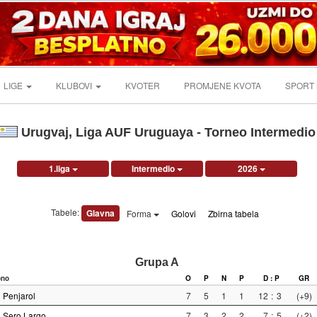
LIGE
KLUBOVI
KVOTER
PROMJENE KVOTA
SPORT
Urugvaj, Liga AUF Uruguaya - Torneo Intermedio
1.liga
Intermedio
2026
Tabele:
Glavna
Forma
Golovi
Zbirna tabela
Grupa A
pno
O
P
N
P
D : P
GR
Penjarol
7
5
1
1
12
:
3
(+9)
Sero Largo
7
3
2
2
7
:
5
(+2)