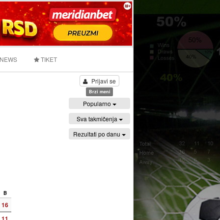
 NEWS
TIKET
Prijavi se
Brzi meni
Popularno
Sva takmičenja
Rezultati po danu
B
16
11