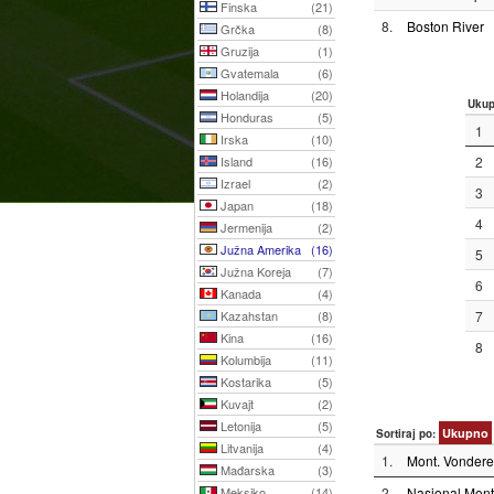
Finska
(21)
8.
Boston River
Grčka
(8)
Gruzija
(1)
Gvatemala
(6)
Holandija
(20)
Uku
Honduras
(5)
1
Irska
(10)
Island
(16)
2
Izrael
(2)
3
Japan
(18)
4
Jermenija
(2)
Južna Amerika
(16)
5
Južna Koreja
(7)
6
Kanada
(4)
Kazahstan
(8)
7
Kina
(16)
8
Kolumbija
(11)
Kostarika
(5)
Kuvajt
(2)
Letonija
(5)
Ukupno
Sortiraj po:
Litvanija
(4)
1.
Mont. Vondere
Mađarska
(3)
Meksiko
(14)
2.
Nasional Mont