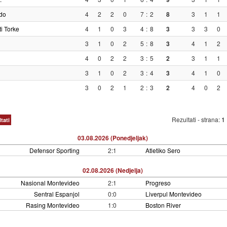
do
4
2
2
0
7
:
2
8
3
1
1
i Torke
4
1
0
3
4
:
8
3
3
3
0
3
1
0
2
5
:
8
3
4
1
2
4
0
2
2
3
:
5
2
3
1
1
3
1
0
2
3
:
4
3
4
1
0
3
0
2
1
2
:
3
2
4
0
2
Rezultati - strana:
1
tati
03.08.2026 (Ponedjeljak)
Defensor Sporting
2:1
Atletiko Sero
02.08.2026 (Nedjelja)
Nasional Montevideo
2:1
Progreso
Sentral Espanjol
0:0
Liverpul Montevideo
Rasing Montevideo
1:0
Boston River