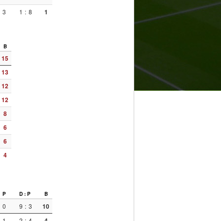
3
1
:
8
1
B
15
13
12
12
8
6
6
4
P
D : P
B
0
9
:
3
10
1
2
:
4
4