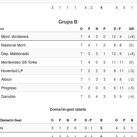
3
1
1
1
4
:
2
4
4
0
1
Grupa B
pno
O
P
N
P
D : P
GR
Mont. Vonderers
7
4
3
0
12
:
4
(+8)
Nasional Mont.
7
4
1
2
8
:
8
(0)
Dep. Maldonado
7
3
3
1
12
:
6
(+6)
Montevideo Siti Torke
7
4
0
3
11
:
11
(0)
Huventud LP
7
2
2
3
8
:
11
(-3)
Albion
7
1
3
3
6
:
8
(-2)
Progreso
7
2
0
5
6
:
11
(-5)
Danubio
7
0
4
3
5
:
9
(-4)
Domaćin-gost tabela
Domaćin
Gost
O
P
N
P
D : P
B
O
P
N
rs
3
1
2
0
3
:
1
5
4
3
1
.
4
3
0
1
6
:
4
9
3
1
1