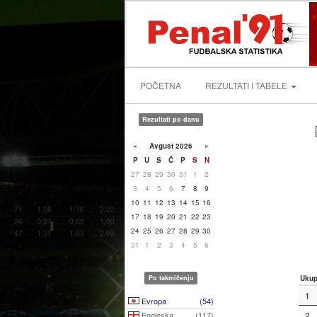
POČETNA
REZULTATI I TABELE
Rezultati po danu
«
Avgust 2026
»
P
U
S
Č
P
S
N
27
28
29
30
31
1
2
3
4
5
6
7
8
9
10
11
12
13
14
15
16
17
18
19
20
21
22
23
24
25
26
27
28
29
30
31
1
2
3
4
5
6
Po takmičenju
Uku
1
Evropa
(54)
Engleska
(117)
2