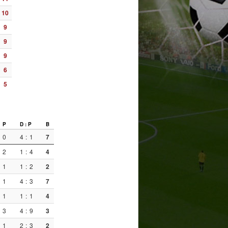
10
9
9
9
6
5
P
D : P
B
0
4
:
1
7
2
1
:
4
4
1
1
:
2
2
1
4
:
3
7
1
1
:
1
4
3
4
:
9
3
1
2
:
3
2