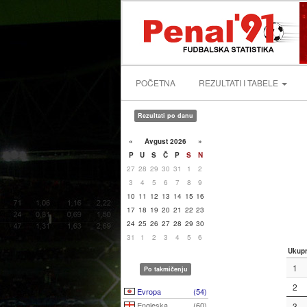
POČETNA
REZULTATI I TABELE
Rezultati po danu
«
Avgust 2026
»
P
U
S
Č
P
S
N
27
28
29
30
31
1
2
3
4
5
6
7
8
9
10
11
12
13
14
15
16
17
18
19
20
21
22
23
24
25
26
27
28
29
30
31
1
2
3
4
5
6
Ukup
1
Po takmičenju
2
Evropa
(54)
Engleska
(60)
3