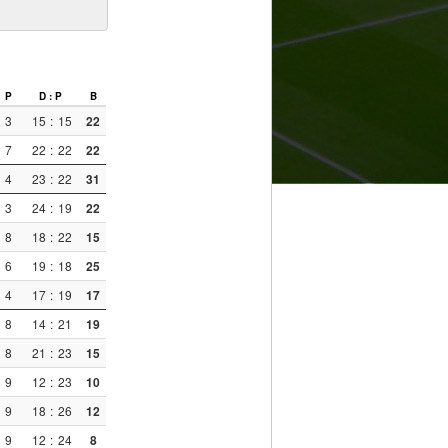
P
D : P
B
3
15
:
15
22
7
22
:
22
22
4
23
:
22
31
3
24
:
19
22
8
18
:
22
15
6
19
:
18
25
4
17
:
19
17
8
14
:
21
19
8
21
:
23
15
9
12
:
23
10
9
18
:
26
12
9
12
:
24
8