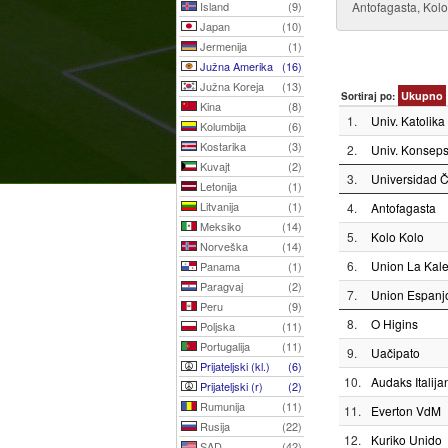
Island
(9)
Antofagasta, Kol
Japan
(10)
Jermenija
(1)
Južna Amerika
(16)
Južna Koreja
(13)
Ukupno
Sortiraj po:
Kina
(8)
1.
Univ. Katolika
Kolumbija
(6)
Kostarika
(3)
2.
Univ. Konseps
Kuvajt
(2)
3.
Universidad Č
Letonija
(1)
Litvanija
(1)
4.
Antofagasta
Meksiko
(14)
5.
Kolo Kolo
Norveška
(14)
6.
Union La Kale
Panama
(1)
Paragvaj
(2)
7.
Union Espanj
Peru
(9)
8.
O Higins
Poljska
(11)
Portugalija
(11)
9.
Uačipato
Prijateljski (kl.)
(6)
10.
Audaks Italija
Prijateljski (r)
(2)
Rumunija
(11)
11.
Everton VdM
Rusija
(22)
12.
Kuriko Unido
SAD
(42)