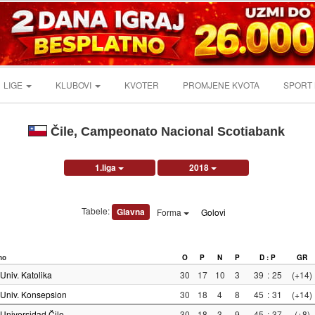
LIGE
KLUBOVI
KVOTER
PROMJENE KVOTA
SPORT
Čile, Campeonato Nacional Scotiabank
1.liga
2018
Tabele:
Glavna
Forma
Golovi
no
O
P
N
P
D : P
GR
Univ. Katolika
30
17
10
3
39
:
25
(+14)
Univ. Konsepsion
30
18
4
8
45
:
31
(+14)
Universidad Čile
30
18
3
9
45
:
37
(+8)