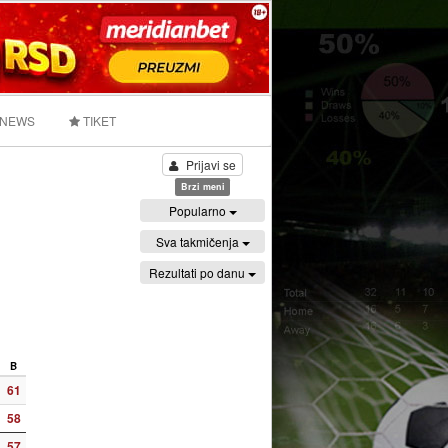
 NEWS
TIKET
Prijavi se
Brzi meni
Popularno
Sva takmičenja
Rezultati po danu
B
61
58
57