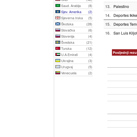
Saud. Arabija
(8)
13.
Palestino
Sjev. Amerika
(2)
14.
Deportes Ikik
Sjeverna Irska
(5)
Škotska
(28)
15.
Deportes Tem
Slovačka
(6)
16.
San Luis Kiljo
Slovenija
(4)
Švedska
(21)
Turska
(12)
Posljednji rezul
U.A.Emirati
(4)
Ukrajina
(3)
Urugvaj
(5)
Venecuela
(2)