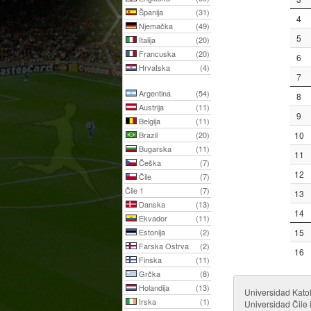
Španija
(31)
4
Njemačka
(49)
5
Italija
(20)
Francuska
(20)
6
Hrvatska
(4)
7
Argentina
(54)
8
Austrija
(11)
9
Belgija
(11)
Brazil
(20)
10
Bugarska
(11)
11
Češka
(7)
12
Čile
(7)
Čile 1
(7)
13
Danska
(13)
14
Ekvador
(11)
Estonija
(2)
15
Farska Ostrva
(2)
16
Finska
(11)
Grčka
(8)
Holandija
(13)
Universidad Katol
Irska
(1)
Universidad Čile 