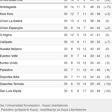
Antofagasta
30
14
11
5
48
:
33
(+15)
Kolo Kolo
30
12
7
11
40
:
38
(+2)
Union La Kalera
30
13
4
13
38
:
38
(0)
Union Espanjola
30
9
14
7
44
:
42
(+2)
O Higins
30
12
5
13
41
:
41
(0)
Uačipato
30
10
9
11
39
:
32
(+7)
Audaks Italijano
30
8
10
12
40
:
40
(0)
Everton VdM
30
9
7
14
39
:
44
(-5)
Kuriko Unido
30
8
10
12
35
:
40
(-5)
Palestino
30
7
11
12
41
:
45
(-4)
Deportes Ikike
30
7
11
12
34
:
42
(-8)
Deportes Temuko
30
6
10
14
29
:
45
(-16)
San Luis Kiljota
30
5
8
17
24
:
48
(-24)
ika i Universidad Konsepsion - Kopa Libertadores
i Palestino (pobjednik Kupa) - kvalifikacije za Kopa Libertadores