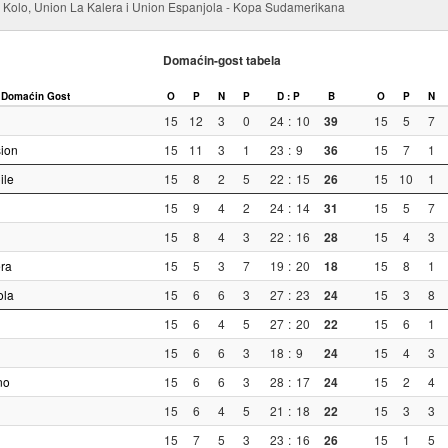
o Kolo, Union La Kalera i Union Espanjola - Kopa Sudamerikana
Domaćin-gost tabela
Domaćin
Gost
O
P
N
P
D : P
B
O
P
N
15
12
3
0
24
:
10
39
15
5
7
ion
15
11
3
1
23
:
9
36
15
7
1
ile
15
8
2
5
22
:
15
26
15
10
1
15
9
4
2
24
:
14
31
15
5
7
15
8
4
3
22
:
16
28
15
4
3
ra
15
5
3
7
19
:
20
18
15
8
1
ola
15
6
6
3
27
:
23
24
15
3
8
15
6
4
5
27
:
20
22
15
6
1
15
6
6
3
18
:
9
24
15
4
3
no
15
6
6
3
28
:
17
24
15
2
4
15
6
4
5
21
:
18
22
15
3
3
15
7
5
3
23
:
16
26
15
1
5