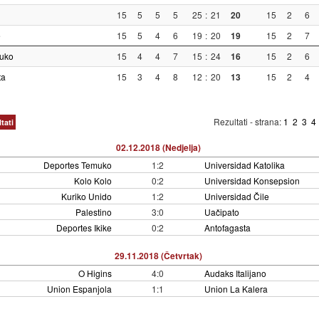
15
5
5
5
25
:
21
20
15
2
6
e
15
5
4
6
19
:
20
19
15
2
7
uko
15
4
4
7
15
:
24
16
15
2
6
ta
15
3
4
8
12
:
20
13
15
2
4
Rezultati - strana:
1
2
3
4
tati
02.12.2018 (Nedjelja)
Deportes Temuko
1:2
Universidad Katolika
Kolo Kolo
0:2
Universidad Konsepsion
Kuriko Unido
1:2
Universidad Čile
Palestino
3:0
Uačipato
Deportes Ikike
0:2
Antofagasta
29.11.2018 (Četvrtak)
O Higins
4:0
Audaks Italijano
Union Espanjola
1:1
Union La Kalera