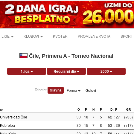
LIGE
KLUBOVI
KVOTER
PROMJENE KVOTA
SPORT
Čile, Primera A - Torneo Nacional
1.liga
Regularni dio
2000
Tabele:
Glavna
Forma
Golovi
no
O
P
N
P
D : P
GR
Universidad Čile
30
18
7
5
62
:
27
(+35)
Kobreloa
30
15
7
8
53
:
36
(+17)
Kolo Kolo
30
13
10
7
58
:
44
(+14)