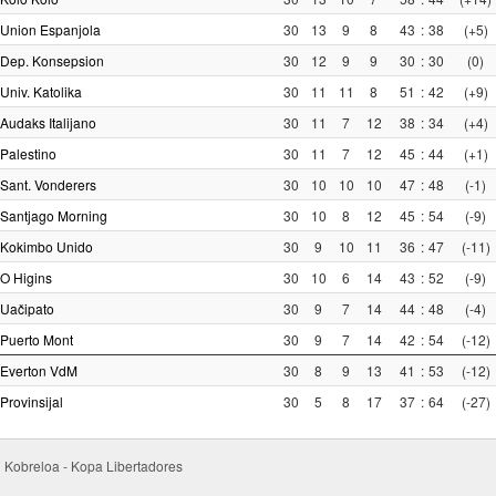
Union Espanjola
30
13
9
8
43
:
38
(+5)
Dep. Konsepsion
30
12
9
9
30
:
30
(0)
Univ. Katolika
30
11
11
8
51
:
42
(+9)
Audaks Italijano
30
11
7
12
38
:
34
(+4)
Palestino
30
11
7
12
45
:
44
(+1)
Sant. Vonderers
30
10
10
10
47
:
48
(-1)
Santjago Morning
30
10
8
12
45
:
54
(-9)
Kokimbo Unido
30
9
10
11
36
:
47
(-11)
O Higins
30
10
6
14
43
:
52
(-9)
Uačipato
30
9
7
14
44
:
48
(-4)
Puerto Mont
30
9
7
14
42
:
54
(-12)
Everton VdM
30
8
9
13
41
:
53
(-12)
Provinsijal
30
5
8
17
37
:
64
(-27)
i Kobreloa - Kopa Libertadores