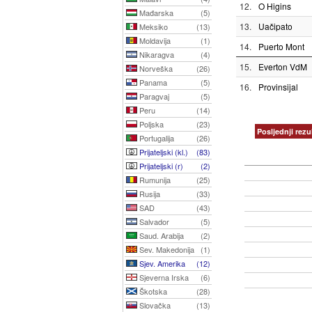
12.
O Higins
Mađarska
(5)
13.
Uačipato
Meksiko
(13)
Moldavija
(1)
14.
Puerto Mont
Nikaragva
(4)
15.
Everton VdM
Norveška
(26)
Panama
(5)
16.
Provinsijal
Paragvaj
(5)
Peru
(14)
Poljska
(23)
Posljednji rezul
Portugalija
(26)
Prijateljski (kl.)
(83)
Prijateljski (r)
(2)
Rumunija
(25)
Rusija
(33)
SAD
(43)
Salvador
(5)
Saud. Arabija
(2)
Sev. Makedonija
(1)
Sjev. Amerika
(12)
Sjeverna Irska
(6)
Škotska
(28)
Slovačka
(13)