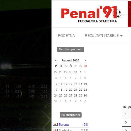
POČETNA
REZULTATI I TABELE
Rezultati po danu
«
Avgust 2026
»
P
U
S
Č
P
S
N
27
28
29
30
31
1
2
3
4
5
6
7
8
9
10
11
12
13
14
15
16
17
18
19
20
21
22
23
24
25
26
27
28
29
30
31
1
2
3
4
5
6
Ukup
1
Po takmičenju
2
Evropa
(54)
Engleska
(113)
3