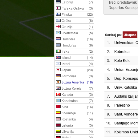
Estonija
(7)
Treći predstavnik
Deportes Konsepsi
Farska Ostrva
(3)
Finska
(22)
Grčka
(8)
Gruzija
(1)
Gvatemala
(5)
Ukupno
Sortiraj po:
Holandija
(16)
1.
Universidad Č
Honduras
(6)
Irska
(2)
2.
Kobreloa
Island
(14)
3.
Kolo Kolo
Izrael
(4)
4.
Union Espanj
Japan
(23)
Jermenija
(3)
5.
Dep. Konseps
Južna Amerika
(16)
6.
Univ. Katolika
Južna Koreja
(7)
Kanada
(3)
7.
Audaks Italija
Kazahstan
(7)
8.
Palestino
Kina
(16)
Kolumbija
(11)
9.
Sant. Vondere
Kostarika
(4)
10.
Santjago Mor
Letonija
(5)
Litvanija
(4)
11.
Kokimbo Uni
Malavi
(4)