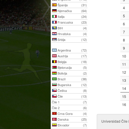
Španija
(31)
4
Njemačka
(64)
5
Italija
(24)
Francuska
(23)
6
BIH
(4)
7
Hrvatska
(4)
Srbija
(12)
8
9
Argentina
(72)
Austrija
(17)
10
Belgija
(18)
11
Bjelorusija
(5)
12
Bolivija
(2)
Brazil
(38)
13
Bugarska
(12)
14
Češka
(8)
Čile
(13)
15
Čile 1
(7)
16
Čile 2
(6)
Crna Gora
(4)
Danska
(25)
Universidad Čile 
Ekvador
(7)