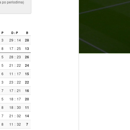
na po periodima)
P
D : P
B
3
29
:
14
28
8
17
:
25
13
5
28
:
23
26
5
21
:
22
24
6
11
:
17
15
3
23
:
22
22
7
17
:
21
16
5
18
:
17
20
8
18
:
30
11
7
21
:
32
14
8
11
:
32
7