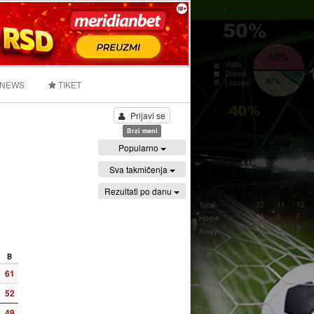
 NEWS
TIKET
Prijavi se
Brzi meni
Popularno
Sva takmičenja
Rezultati po danu
B
61
52
49