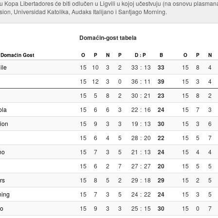
 u Kopa Libertadores će biti odlučen u Ligvili u kojoj učestvuju (na osnovu plasma
on, Universidad Katolika, Audaks Italijano i Santjago Morning.
Domaćin-gost tabela
Domaćin
Gost
O
P
N
P
D : P
B
O
P
N
ile
15
10
3
2
33
:
13
33
15
8
4
15
12
3
0
36
:
11
39
15
3
4
15
5
8
2
30
:
21
23
15
8
2
ola
15
6
6
3
22
:
16
24
15
7
3
ion
15
9
3
3
19
:
13
30
15
3
6
15
6
4
5
28
:
20
22
15
5
7
no
15
7
3
5
21
:
13
24
15
4
4
15
6
2
7
27
:
27
20
15
5
5
rs
15
8
5
2
29
:
18
29
15
2
5
ning
15
7
3
5
24
:
22
24
15
3
5
do
15
9
3
3
25
:
15
30
15
0
7