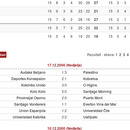
15
8
3
4
30
:
26
27
15
2
3
15
6
3
6
23
:
22
21
15
3
4
15
7
6
2
28
:
16
27
15
2
1
15
5
7
3
25
:
23
22
15
3
2
15
5
4
6
19
:
20
19
15
0
4
Rezultati - strana:
1
2
3
4
tati
17.12.2000 (Nedjelja)
Audaks Italijano
1:3
Palestino
Deportes Konsepsion
2:1
Kobreloa
Kokimbo Unido
3:0
O Higins
Kolo Kolo
5:0
Santjago Morning
Provinsijal Osorno
2:0
Puerto Mont
Santjago Vonderers
1:1
Everton Vina del Mar
Union Espanjola
1:2
Universidad Čile
Universidad Katolika
2:2
Uačipato
10.12.2000 (Nedjelja)