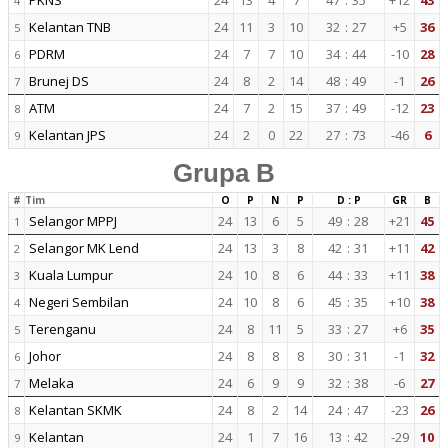
PKNS
24
13
4
7
47
:
35
+12
43
4
Kelantan TNB
24
11
3
10
32
:
27
+5
36
5
PDRM
24
7
7
10
34
:
44
-10
28
6
Brunej DS
24
8
2
14
48
:
49
-1
26
7
ATM
24
7
2
15
37
:
49
-12
23
8
Kelantan JPS
24
2
0
22
27
:
73
-46
6
9
Grupa B
#
Tim
O
P
N
P
D : P
GR
B
Selangor MPPJ
24
13
6
5
49
:
28
+21
45
1
Selangor MK Lend
24
13
3
8
42
:
31
+11
42
2
Kuala Lumpur
24
10
8
6
44
:
33
+11
38
3
Negeri Sembilan
24
10
8
6
45
:
35
+10
38
4
Terenganu
24
8
11
5
33
:
27
+6
35
5
Johor
24
8
8
8
30
:
31
-1
32
6
Melaka
24
6
9
9
32
:
38
-6
27
7
Kelantan SKMK
24
8
2
14
24
:
47
-23
26
8
Kelantan
24
1
7
16
13
:
42
-29
10
9