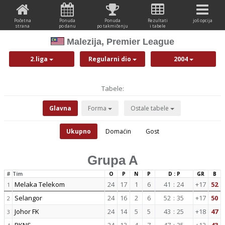
Početna
Ponuda
Ponuda
Rezultati
još opcija
strana
po danu
po takmičenju
i tabele
Malezija, Premier League
2.liga
Regularni dio
2004
Tabele:
Glavna
Forma
Ostale tabele
Ukupno
Domaćin
Gost
Grupa A
#
Tim
O
P
N
P
D : P
GR
B
Melaka Telekom
24
17
1
6
41
:
24
+17
52
1
Selangor
24
16
2
6
52
:
35
+17
50
2
Johor FK
24
14
5
5
43
:
25
+18
47
3