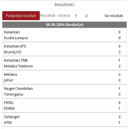
Rezultati:
Rezultati - strana:
Posljednji rezultati
1
2
Svi rezultati
08.08.2004 (Nedjelja)
Kelantan
0
Kuala Lumpur
6
Kelantan JPS
0
Brunej DS
2
Kelantan TNB
1
Melaka Telekom
2
Melaka
2
Johor
2
Negeri Sembilan
1
Terenganu
3
PKNS
0
PDRM
1
Selangor
2
ATM
1