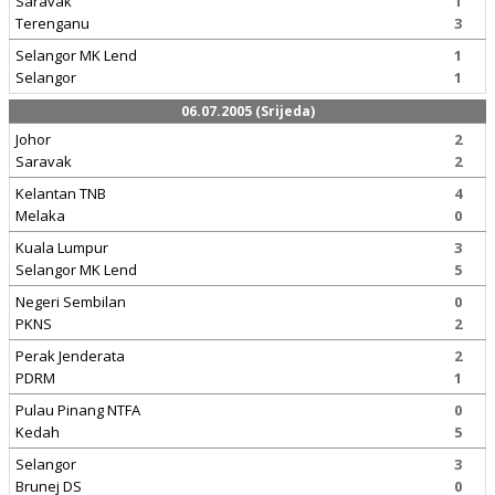
Saravak
1
Terenganu
3
Selangor MK Lend
1
Selangor
1
06.07.2005 (Srijeda)
Johor
2
Saravak
2
Kelantan TNB
4
Melaka
0
Kuala Lumpur
3
Selangor MK Lend
5
Negeri Sembilan
0
PKNS
2
Perak Jenderata
2
PDRM
1
Pulau Pinang NTFA
0
Kedah
5
Selangor
3
Brunej DS
0