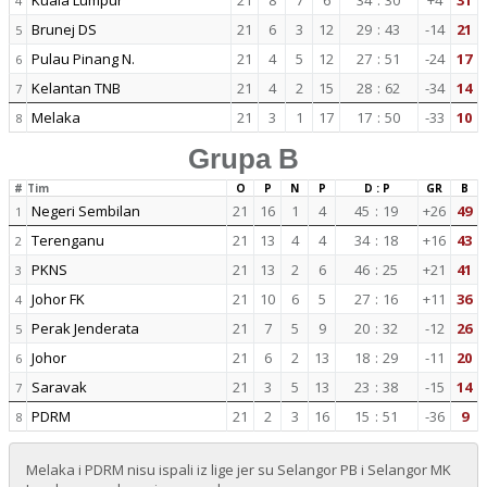
Kuala Lumpur
21
8
7
6
34
:
30
+4
31
4
Brunej DS
21
6
3
12
29
:
43
-14
21
5
Pulau Pinang N.
21
4
5
12
27
:
51
-24
17
6
Kelantan TNB
21
4
2
15
28
:
62
-34
14
7
Melaka
21
3
1
17
17
:
50
-33
10
8
Grupa B
#
Tim
O
P
N
P
D : P
GR
B
Negeri Sembilan
21
16
1
4
45
:
19
+26
49
1
Terenganu
21
13
4
4
34
:
18
+16
43
2
PKNS
21
13
2
6
46
:
25
+21
41
3
Johor FK
21
10
6
5
27
:
16
+11
36
4
Perak Jenderata
21
7
5
9
20
:
32
-12
26
5
Johor
21
6
2
13
18
:
29
-11
20
6
Saravak
21
3
5
13
23
:
38
-15
14
7
PDRM
21
2
3
16
15
:
51
-36
9
8
Melaka i PDRM nisu ispali iz lige jer su Selangor PB i Selangor MK