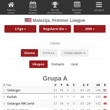
Početna
Ponuda
Ponuda
Rezultati
još opcija
strana
po danu
po takmičenju
i tabele
Malezija, Premier League
2.liga
Regularni dio
2005
Tabele:
Glavna
Forma
Ostale tabele
Ukupno
Domaćin
Gost
Grupa A
#
Tim
O
P
N
P
D : P
GR
B
Selangor
21
16
3
2
61
:
25
+36
51
1
Kedah
21
13
7
1
44
:
11
+33
46
2
Selangor MK Lend
21
14
4
3
61
:
29
+32
46
3