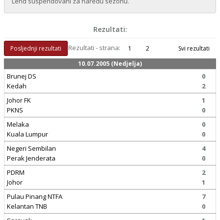
Lend suspendovani za naredu sezonu.
Rezultati:
Rezultati - strana:
Posljednji rezultati
1
2
Svi rezultati
10.07.2005 (Nedjelja)
Brunej DS
0
Kedah
2
Johor FK
1
PKNS
0
Melaka
0
Kuala Lumpur
0
Negeri Sembilan
4
Perak Jenderata
0
PDRM
2
Johor
1
Pulau Pinang NTFA
7
Kelantan TNB
0