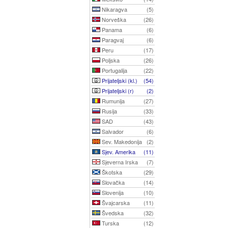
Nikaragva
(5)
Norveška
(26)
Panama
(6)
Paragvaj
(6)
Peru
(17)
Poljska
(26)
Portugalija
(22)
Prijateljski (kl.)
(54)
Prijateljski (r)
(2)
Rumunija
(27)
Rusija
(33)
SAD
(43)
Salvador
(6)
Sev. Makedonija
(2)
Sjev. Amerika
(11)
Sjeverna Irska
(7)
Škotska
(29)
Slovačka
(14)
Slovenija
(10)
Švajcarska
(11)
Švedska
(32)
Turska
(12)