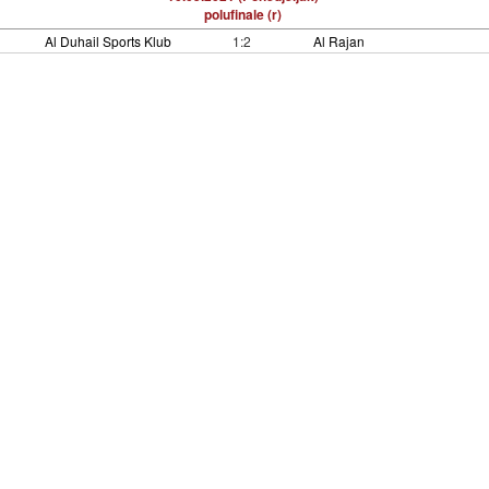
polufinale (r)
Al Duhail Sports Klub
1:2
Al Rajan