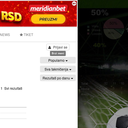
 NEWS
TIKET
Prijavi se
Brzi meni
Popularno
Sva takmičenja
Rezultati po danu
:
1
Svi rezultati