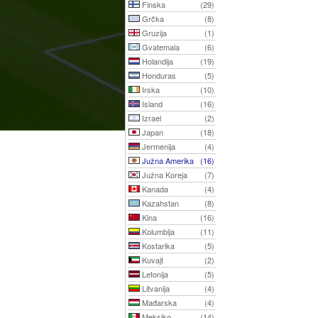
Finska
(29)
Grčka
(8)
Gruzija
(1)
Gvatemala
(6)
Holandija
(19)
Honduras
(5)
Irska
(10)
Island
(16)
Izrael
(2)
Japan
(18)
Jermenija
(4)
Južna Amerika
(16)
Južna Koreja
(7)
Kanada
(4)
Kazahstan
(8)
Kina
(16)
Kolumbija
(11)
Kostarika
(5)
Kuvajt
(2)
Letonija
(5)
Litvanija
(4)
Mađarska
(4)
Meksiko
(14)