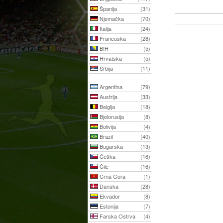
Španija
(31)
Njemačka
(70)
Italija
(24)
Francuska
(28)
BIH
(5)
Hrvatska
(5)
Srbija
(11)
Argentina
(79)
Austrija
(33)
Belgija
(18)
Bjelorusija
(8)
Bolivija
(4)
Brazil
(40)
Bugarska
(13)
Češka
(16)
Čile
(16)
Crna Gora
(1)
Danska
(28)
Ekvador
(8)
Estonija
(7)
Farska Ostrva
(4)