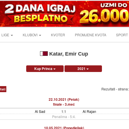
LIGE
KLUBOVI
KVOTER
PROMJENE KVOTA
SPORT
Katar, Emir Cup
Kup Princa
2021
Rezultati - strana
tati
22.10.2021 (Petak)
finale - 3.meč
Al Sad
1:1
Al Rajan
Penalima - 5:4.
10.05.2021 (Ponedjeljak)