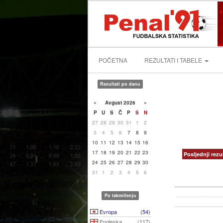
POČETNA
REZULTATI I TABELE
Rezultati po danu
«
Avgust 2026
»
P
U
S
Č
P
S
N
27
28
29
30
31
1
2
3
4
5
6
7
8
9
10
11
12
13
14
15
16
17
18
19
20
21
22
23
Posljednji rezul
24
25
26
27
28
29
30
31
1
2
3
4
5
6
Po takmičenju
Evropa
(54)
Engleska
(117)