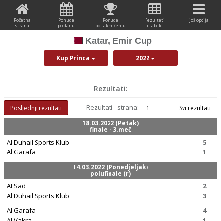
Početna
Ponuda
Ponuda
Rezultati
još opcija
strana
po danu
po takmičenju
i tabele
Katar, Emir Cup
Kup Princa
2022
Rezultati:
Rezultati - strana:
Posljednji rezultati
1
Svi rezultati
18.03.2022 (Petak)
finale - 3.meč
Al Duhail Sports Klub
5
Al Garafa
1
14.03.2022 (Ponedjeljak)
polufinale (r)
Al Sad
2
Al Duhail Sports Klub
3
Al Garafa
4
Al Vakra
1