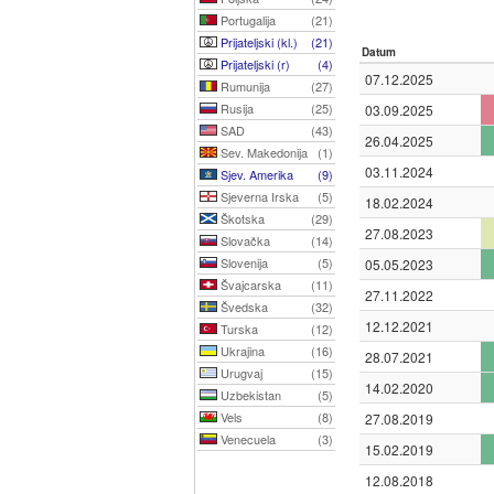
Portugalija
(21)
Prijateljski (kl.)
(21)
Datum
Prijateljski (r)
(4)
07.12.2025
Rumunija
(27)
Rusija
(25)
03.09.2025
SAD
(43)
26.04.2025
Sev. Makedonija
(1)
03.11.2024
Sjev. Amerika
(9)
Sjeverna Irska
(5)
18.02.2024
Škotska
(29)
27.08.2023
Slovačka
(14)
Slovenija
(5)
05.05.2023
Švajcarska
(11)
27.11.2022
Švedska
(32)
12.12.2021
Turska
(12)
Ukrajina
(16)
28.07.2021
Urugvaj
(15)
14.02.2020
Uzbekistan
(5)
Vels
(8)
27.08.2019
Venecuela
(3)
15.02.2019
12.08.2018