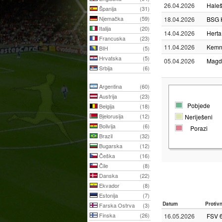
26.04.2026
Haleš
Španija
(31)
Njemačka
(59)
18.04.2026
BSG 
Italija
(20)
14.04.2026
Herta
Francuska
(23)
11.04.2026
Kemn
BIH
(5)
Hrvatska
(5)
05.04.2026
Magde
Srbija
(6)
Argentina
(60)
Austrija
(23)
Pobjede
Belgija
(18)
Bjelorusija
(12)
Neriješeni
Bolivija
(6)
Porazi
Brazil
(32)
Bugarska
(12)
Češka
(16)
Čile
(8)
Danska
(22)
Ekvador
(8)
Estonija
(7)
Datum
Protiv
Farska Ostrva
(3)
Finska
(26)
16.05.2026
FSV 