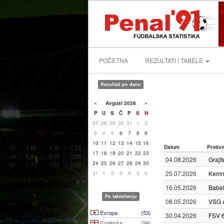
POČETNA
REZULTATI I TABELE
Rezultati po danu
«
Avgust 2026
»
P
U
S
Č
P
S
N
27
28
29
30
31
1
2
3
4
5
6
7
8
9
10
11
12
13
14
15
16
Datum
Protiv
17
18
19
20
21
22
23
04.08.2026
Grajf
24
25
26
27
28
29
30
25.07.2026
Kemn
31
1
2
3
4
5
6
16.05.2026
Babel
Po takmičenju
08.05.2026
VSG A
Evropa
(53)
30.04.2026
FSV 
Engleska
(94)