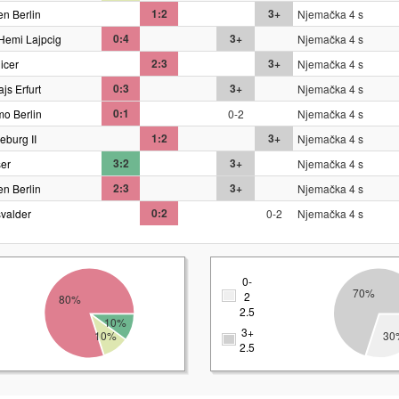
1:2
3+
en Berlin
Njemačka 4 s
0:4
3+
Hemi Lajpcig
Njemačka 4 s
2:3
3+
icer
Njemačka 4 s
0:3
3+
js Erfurt
Njemačka 4 s
0:1
o Berlin
0-2
Njemačka 4 s
1:2
3+
burg II
Njemačka 4 s
3:2
3+
er
Njemačka 4 s
2:3
3+
en Berlin
Njemačka 4 s
0:2
svalder
0-2
Njemačka 4 s
0-
70%
2
80%
2.5
10%
3+
10%
30
2.5