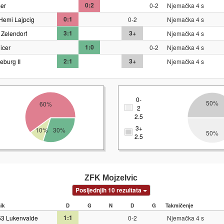
0:2
er
0-2
Njemačka 4 s
0:1
Hemi Lajpcig
0-2
Njemačka 4 s
3:1
3+
 Zelendorf
Njemačka 4 s
1:0
icer
0-2
Njemačka 4 s
2:1
3+
burg II
Njemačka 4 s
0-
50%
60%
2
2.5
3+
10%
30%
50%
2.5
ZFK Mojzelvic
Posljednjih 10 rezultata
nik
D
G
N
D
G
Takmičenje
1:1
63 Lukenvalde
0-2
Njemačka 4 s