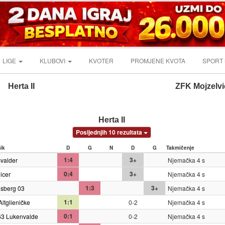
LIGE
KLUBOVI
KVOTER
PROMJENE KVOTA
SPORT
Herta II
ZFK Mojzelvi
Herta II
Posljednjih 10 rezultata
nik
D
G
N
D
G
Takmičenje
1:4
3+
svalder
Njemačka 4 s
0:4
3+
icer
Njemačka 4 s
1:3
3+
sberg 03
Njemačka 4 s
1:1
ltglieničke
0-2
Njemačka 4 s
0:1
63 Lukenvalde
0-2
Njemačka 4 s