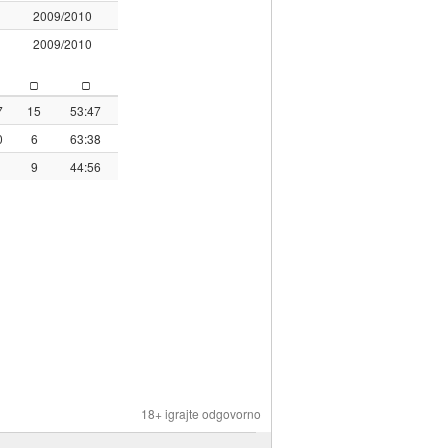
2009/2010
2009/2010
7
15
53:47
0
6
63:38
9
44:56
18+ igrajte odgovorno