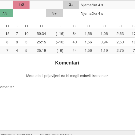
1:2
3+
Njemačka 4 s
7:3
3+
Njemačka 4 s
15
7
10
50:34
(+16)
84
1,56
1,06
2,63
1
8
3
5
25:15
(+10)
40
1,56
0,94
2,50
1
7
4
5
25:19
(+6)
44
1,56
1,19
2,75
7
Komentari
Morate biti prijavljeni da bi mogli ostaviti komentar
 komentar