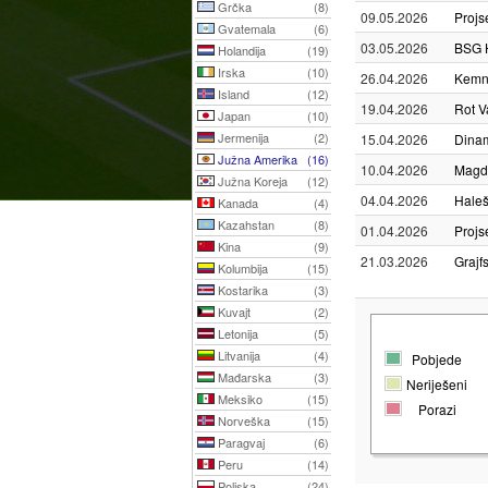
Grčka
(8)
09.05.2026
Projs
Gvatemala
(6)
03.05.2026
BSG 
Holandija
(19)
Irska
(10)
26.04.2026
Kemn
Island
(12)
19.04.2026
Rot Va
Japan
(10)
Jermenija
(2)
15.04.2026
Dinam
Južna Amerika
(16)
10.04.2026
Magde
Južna Koreja
(12)
04.04.2026
Haleš
Kanada
(4)
Kazahstan
(8)
01.04.2026
Projs
Kina
(9)
21.03.2026
Grajf
Kolumbija
(15)
Kostarika
(3)
Kuvajt
(2)
Letonija
(5)
Litvanija
(4)
Pobjede
Mađarska
(3)
Neriješeni
Meksiko
(15)
Porazi
Norveška
(15)
Paragvaj
(6)
Peru
(14)
Poljska
(24)