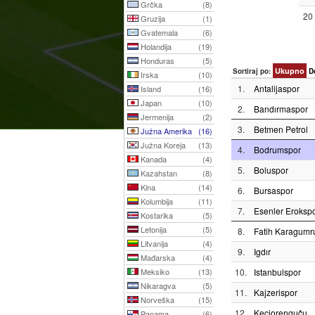
Grčka
(8)
20
Gruzija
(1)
Gvatemala
(6)
Holandija
(19)
Honduras
(5)
Ukupno
Sortiraj po:
D
Irska
(10)
1.
Antalijaspor
Island
(16)
Japan
(10)
2.
Bandırmaspor
Jermenija
(2)
3.
Betmen Petrol
Južna Amerika
(16)
Južna Koreja
(13)
4.
Bodrumspor
Kanada
(4)
5.
Boluspor
Kazahstan
(8)
Kina
(14)
6.
Bursaspor
Kolumbija
(11)
7.
Esenler Eroksp
Kostarika
(5)
Letonija
(5)
8.
Fatih Karagumr
Litvanija
(4)
9.
Igdır
Mađarska
(4)
Meksiko
(13)
10.
Istanbulspor
Nikaragva
(5)
11.
Kajzerispor
Norveška
(15)
12.
Keciorenguču
Panama
(6)