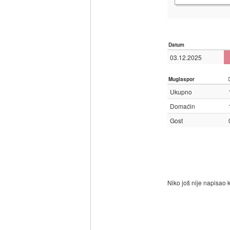
Datum
03.12.2025
Muglaspor
Ukupno
Domaćin
Gost
Niko još nije napisao