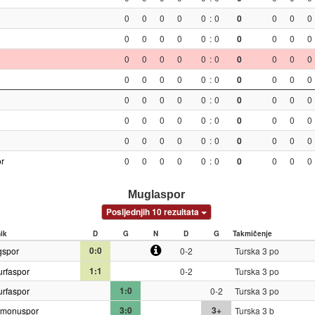
0
0
0
0
0
:
0
0
0
0
0
0
0
0
0
0
:
0
0
0
0
0
0
0
0
0
0
:
0
0
0
0
0
0
0
0
0
0
:
0
0
0
0
0
0
0
0
0
0
:
0
0
0
0
0
0
0
0
0
0
:
0
0
0
0
0
0
0
0
0
0
:
0
0
0
0
0
or
0
0
0
0
0
:
0
0
0
0
0
Muglaspor
Posljednjih 10 rezultata
nik
D
G
N
D
G
Takmičenje
0:0
gspor
0-2
Turska 3 po
1:1
urfaspor
0-2
Turska 3 po
1:0
urfaspor
0-2
Turska 3 po
3:0
3+
amonuspor
Turska 3 b