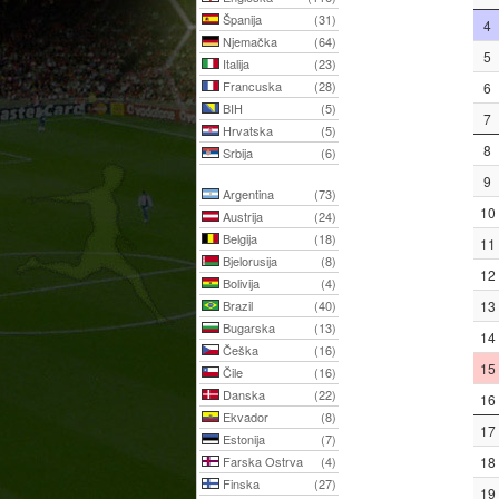
Španija
(31)
4
Njemačka
(64)
5
Italija
(23)
Francuska
(28)
6
BIH
(5)
7
Hrvatska
(5)
8
Srbija
(6)
9
Argentina
(73)
10
Austrija
(24)
Belgija
(18)
11
Bjelorusija
(8)
12
Bolivija
(4)
Brazil
(40)
13
Bugarska
(13)
14
Češka
(16)
15
Čile
(16)
Danska
(22)
16
Ekvador
(8)
17
Estonija
(7)
Farska Ostrva
(4)
18
Finska
(27)
19