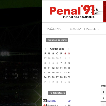
POČETNA
REZULTATI I TABELE
Rezultati po danu
«
Avgust 2026
»
P
U
S
Č
P
S
N
27
28
29
30
31
1
2
3
4
5
6
7
8
9
10
11
12
13
14
15
16
17
18
19
20
21
22
23
24
25
26
27
28
29
30
31
1
2
3
4
5
6
Uku
1
Po takmičenju
2
Evropa
(29)
3
Engleska
(116)