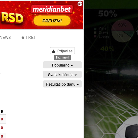
 NEWS
TIKET
Prijavi se
Brzi meni
Popularno
Sva takmičenja
r
Rezultati po danu
B
0
0
0