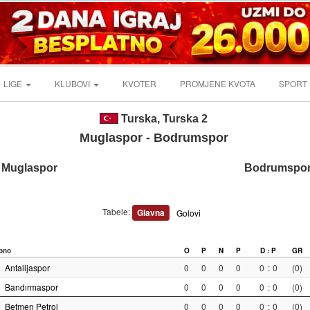
LIGE
KLUBOVI
KVOTER
PROMJENE KVOTA
SPORT
Turska, Turska 2
Muglaspor - Bodrumspor
Muglaspor
Bodrumspo
Tabele:
Glavna
Golovi
pno
O
P
N
P
D : P
GR
Antalijaspor
0
0
0
0
0
:
0
(0)
Bandırmaspor
0
0
0
0
0
:
0
(0)
Betmen Petrol
0
0
0
0
0
:
0
(0)