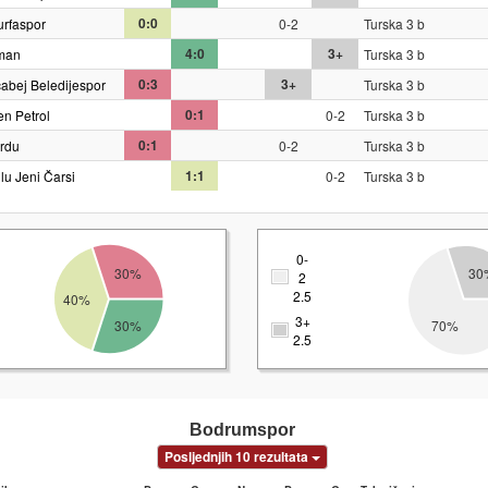
0:0
urfaspor
0-2
Turska 3 b
4:0
3+
man
Turska 3 b
0:3
3+
abej Beledijespor
Turska 3 b
0:1
n Petrol
0-2
Turska 3 b
0:1
ordu
0-2
Turska 3 b
1:1
lu Jeni Čarsi
0-2
Turska 3 b
0-
30%
30
2
2.5
40%
3+
30%
70%
2.5
Bodrumspor
Posljednjih 10 rezultata