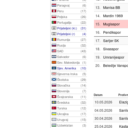
Paragvaj
(6)
13.
Manisa BB
Peru
(17)
14.
Mardin 1969
Poljska
(26)
Portugalija
(22)
15.
Muglaspor
Prijateljski (kl.)
(31)
16.
Pendikspor
Prijateljski (r)
(4)
Rumunija
(27)
17.
Sarijer SK
Rusija
(32)
18.
Sivasspor
SAD
(43)
Salvador
(6)
19.
Umranijespor
Sev. Makedonija
(1)
20.
Beledije Vansp
Sjev. Amerika
(10)
Sjeverna Irska
(5)
Škotska
(29)
Slovačka
(14)
Slovenija
(7)
Datum
Protiv
Švajcarska
(11)
10.05.2026
Elazi
Švedska
(32)
Turska
(12)
04.05.2026
Sanli
Ukrajina
(17)
30.04.2026
Sanli
Urugvaj
(15)
Uzbekistan
(3)
25.04.2026
Kast