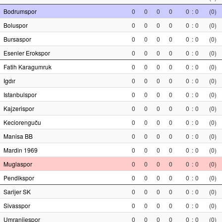
Bodrumspor
0
0
0
0
0
:
0
(0)
Boluspor
0
0
0
0
0
:
0
(0)
Bursaspor
0
0
0
0
0
:
0
(0)
Esenler Erokspor
0
0
0
0
0
:
0
(0)
Fatih Karagumruk
0
0
0
0
0
:
0
(0)
Igdır
0
0
0
0
0
:
0
(0)
Istanbulspor
0
0
0
0
0
:
0
(0)
Kajzerispor
0
0
0
0
0
:
0
(0)
Keciorenguču
0
0
0
0
0
:
0
(0)
Manisa BB
0
0
0
0
0
:
0
(0)
Mardin 1969
0
0
0
0
0
:
0
(0)
Muglaspor
0
0
0
0
0
:
0
(0)
Pendikspor
0
0
0
0
0
:
0
(0)
Sarijer SK
0
0
0
0
0
:
0
(0)
Sivasspor
0
0
0
0
0
:
0
(0)
Umranijespor
0
0
0
0
0
:
0
(0)