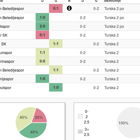
nik
D
G
N
D
G
Takmičenje
0:1
 Beledijespor
0-2
Turska 2 po
1:0
 Beledijespor
0-2
Turska 2 po
2:0
kspor
0-2
Turska 2 po
0:1
er SK
0-2
Turska 2
1:1
 SK
0-2
Turska 2
1:1
rumspor
0-2
Turska 2
0:0
ırmaspor
0-2
Turska 2
1:1
 Beledijespor
0-2
Turska 2
1:0
ijespor
0-2
Turska 2
1:0
bulspor
0-2
Turska 2
0-
2
40%
20%
2.5
100%
3+
40%
2.5