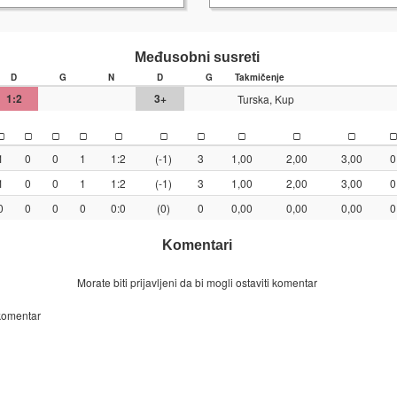
Međusobni susreti
D
G
N
D
G
Takmičenje
1:2
3+
Turska, Kup
1
0
0
1
1:2
(-1)
3
1,00
2,00
3,00
0
1
0
0
1
1:2
(-1)
3
1,00
2,00
3,00
0
0
0
0
0
0:0
(0)
0
0,00
0,00
0,00
0
Komentari
Morate biti prijavljeni da bi mogli ostaviti komentar
 komentar