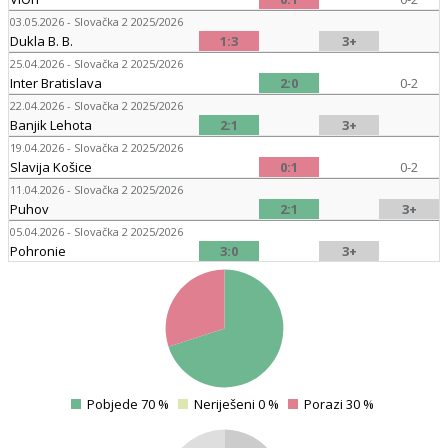
03.05.2026 - Slovačka 2 2025/2026
Dukla B. B.
1:3
3+
25.04.2026 - Slovačka 2 2025/2026
Inter Bratislava
2:0
0-2
22.04.2026 - Slovačka 2 2025/2026
Banjik Lehota
2:1
3+
19.04.2026 - Slovačka 2 2025/2026
Slavija Košice
0:1
0-2
11.04.2026 - Slovačka 2 2025/2026
Puhov
2:1
3+
05.04.2026 - Slovačka 2 2025/2026
Pohronie
3:0
3+
4
Pobjede 70 %
Neriješeni 0 %
Porazi 30 %
0