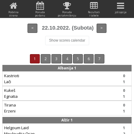
Početna
Ponuda
Ponuda
Rezultati
još opcija
strana
po danu
po takmičenju
i tabele
22.10.2022. (Subota)
<
>
Show scores calendar
1
2
3
4
5
6
7
Albanija 1
Kastrioti
0
Lači
1
Kukeš
0
Egnatia
1
Tirana
0
Erzeni
1
Alžir 1
Helgoum Laid
1
Mouloudija Oran
2