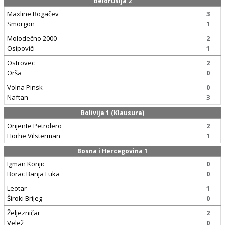
Belorusija 2
Maxline Rogačev
3
Smorgon
1
Molodečno 2000
2
Osipoviči
1
Ostrovec
2
Orša
0
Volna Pinsk
0
Naftan
3
Bolivija 1 (Klausura)
Orijente Petrolero
2
Horhe Vilsterman
1
Bosna i Hercegovina 1
Igman Konjic
0
Borac Banja Luka
0
Leotar
1
Široki Brijeg
0
Željezničar
2
Velež
0