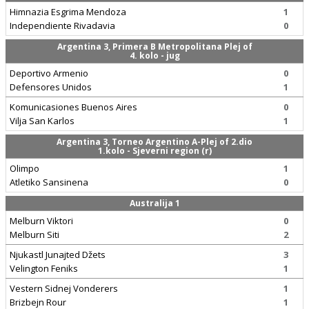
Himnazia Esgrima Mendoza
1
Independiente Rivadavia
0
Argentina 3, Primera B Metropolitana Plej of
4. kolo - jug
Deportivo Armenio
0
Defensores Unidos
1
Komunicasiones Buenos Aires
0
Vilja San Karlos
1
Argentina 3, Torneo Argentino A-Plej of 2.dio
1.kolo - Sjeverni region (r)
Olimpo
1
Atletiko Sansinena
0
Australija 1
Melburn Viktori
0
Melburn Siti
2
Njukastl Junajted Džets
3
Velington Feniks
1
Vestern Sidnej Vonderers
1
Brizbejn Rour
1