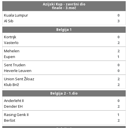
Azijski Kup - završni dio
finale - 3.meč
Kuala Lumpur
0
Al Sib
3
Belgija 1
Kortrijk
0
Vasterlo
2
Mehelen
2
Eupen
1
Sent Truden
0
Heverle Leuven
0
Union Sent Žiloaz
2
Klub Briž
2
Belgija 2 - 1.dio
Anderleht II
0
Dender EH
2
Rasing Genk II
1
Beršot
2