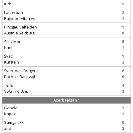
Kicbil
1
Lauterbah
2
Rajndorf Altah Am.
1
Pincgau Salfelden
1
Austrija Salcburg
0
Silc / Moc
5
Kundl
1
Švac
1
Kufštajn
2
Švarc Vajs Bregenc
6
Rot Vajs Rankvajl
0
Telfs
4
VSG Tirol Am.
3
Azerbejdžan 1
Gabala
1
Kapaz
1
Sumgait FK
0
Zira
2