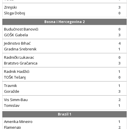
Zrinjski
3
Sloga Doboj
0
Bosna i Hercegovina 2
Budućnost Banovići
0
GOŠK Gabela
3
Jedinstvo Bihać
4
Gradina Srebrenik
1
Radnički Lukavac
0
Bratstvo Gračanica
3
Radnik Hadžići
1
TOŠK Tešanj
0
Travnik
1
Goražde
3
Vis Simm-Bau
2
Tomislav
1
Brazil 1
Amerika Mineiro
1
Flamengo
2