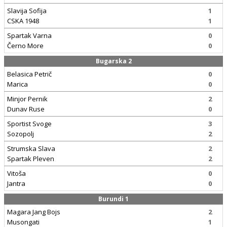
Slavija Sofija
1
CSKA 1948
1
Spartak Varna
0
Černo More
0
Bugarska 2
Belasica Petrič
0
Marica
0
Minjor Pernik
2
Dunav Ruse
0
Sportist Svoge
3
Sozopolj
2
Strumska Slava
2
Spartak Pleven
2
Vitoša
0
Jantra
0
Burundi 1
Magara Jang Bojs
2
Musongati
1