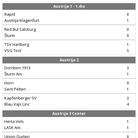
Austrija 1 - 1.dio
Rapid
0
Austrija Klagenfurt
1
Red Bul Salcburg
0
Šturm
0
TSV Hartberg
1
VSG Tirol
5
Austrija 2
Dornbirn 1913
3
Šturm Am.
1
Horn
0
Sent Pelten
1
Kapfenberger SV
2
Blau Vajs Linc
4
Austrija 3 Centar
Herta Vels
1
LASK Am.
1
Union Gurten
0