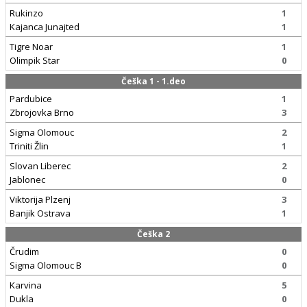
Rukinzo
1
Kajanca Junajted
1
Tigre Noar
1
Olimpik Star
0
Češka 1 - 1.deo
Pardubice
1
Zbrojovka Brno
3
Sigma Olomouc
2
Triniti Žlin
1
Slovan Liberec
2
Jablonec
0
Viktorija Plzenj
3
Banjik Ostrava
1
Češka 2
Črudim
0
Sigma Olomouc B
0
Karvina
5
Dukla
0