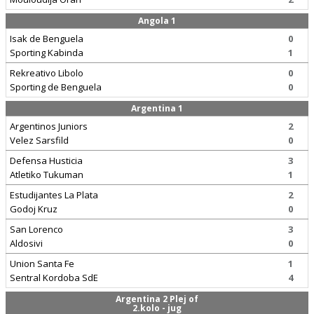
Angola 1
Isak de Benguela
0
Sporting Kabinda
1
Rekreativo Libolo
0
Sporting de Benguela
0
Argentina 1
Argentinos Juniors
2
Velez Sarsfild
0
Defensa Husticia
3
Atletiko Tukuman
1
Estudijantes La Plata
2
Godoj Kruz
0
San Lorenco
3
Aldosivi
0
Union Santa Fe
1
Sentral Kordoba SdE
4
Argentina 2 Plej of
2.kolo - jug