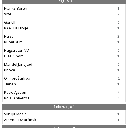
Belgija 3
Franks Boren
1
Vize
2
Gent II
0
RAAL La Luvije
1
Hajst
3
Rupel Bum
1
Hugstraten VV
0
Dizel Sport
1
Mandel Junajted
0
Knoke
1
Olimpik Šarlroa
2
Tienen
1
Patro Ajsden
4
Rojal Antverp II
0
Belorusija 1
Slavija Mozir
1
Arsenal Dzjaržinsk
1