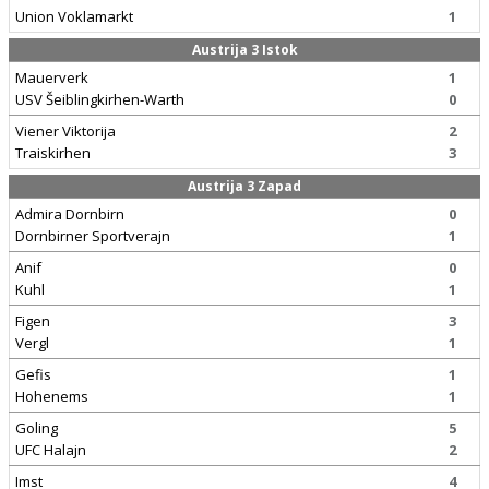
Union Voklamarkt
1
Austrija 3 Istok
Mauerverk
1
USV Šeiblingkirhen-Warth
0
Viener Viktorija
2
Traiskirhen
3
Austrija 3 Zapad
Admira Dornbirn
0
Dornbirner Sportverajn
1
Anif
0
Kuhl
1
Figen
3
Vergl
1
Gefis
1
Hohenems
1
Goling
5
UFC Halajn
2
Imst
4