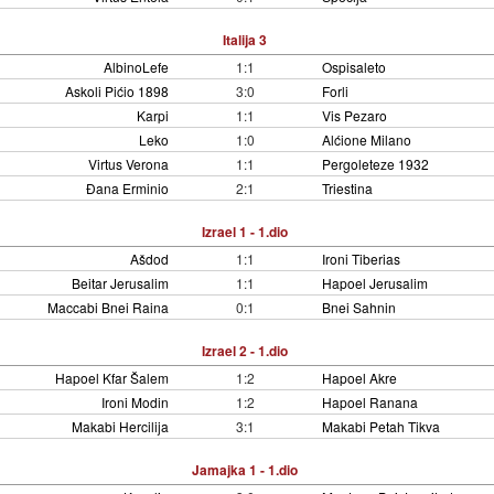
Italija 3
AlbinoLefe
1:1
Ospisaleto
Askoli Pićio 1898
3:0
Forli
Karpi
1:1
Vis Pezaro
Leko
1:0
Alćione Milano
Virtus Verona
1:1
Pergoleteze 1932
Đana Erminio
2:1
Triestina
Izrael 1 - 1.dio
Ašdod
1:1
Ironi Tiberias
Beitar Jerusalim
1:1
Hapoel Jerusalim
Maccabi Bnei Raina
0:1
Bnei Sahnin
Izrael 2 - 1.dio
Hapoel Kfar Šalem
1:2
Hapoel Akre
Ironi Modin
1:2
Hapoel Ranana
Makabi Hercilija
3:1
Makabi Petah Tikva
Jamajka 1 - 1.dio