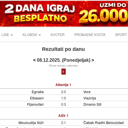
LIGE
KLUBOVI
KVOTER
PROMJENE KVOTA
SPORT
Rezultati po danu
<
08.12.2025. (Ponedjeljak)
>
Show scores calendar
1
Albanija 1
Egnatia
2:0
Vora
Elbasani
1:0
Vlaznija
Fljamurtari
0:3
Dinamo Siti
Alžir 1
Mouloudija Alžir
2:1
Čabab Riadhi Belouizdad