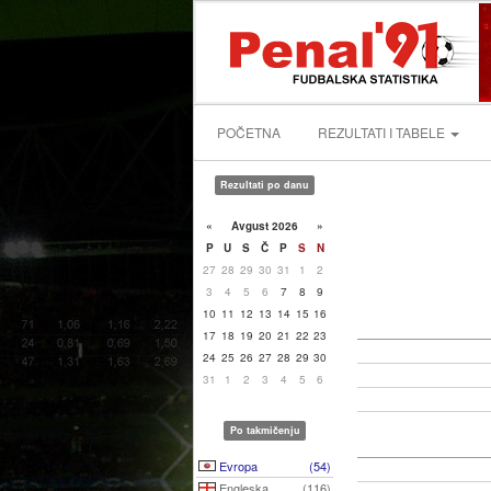
POČETNA
REZULTATI I TABELE
Rezultati po danu
«
Avgust 2026
»
P
U
S
Č
P
S
N
27
28
29
30
31
1
2
3
4
5
6
7
8
9
10
11
12
13
14
15
16
17
18
19
20
21
22
23
24
25
26
27
28
29
30
31
1
2
3
4
5
6
Po takmičenju
Evropa
(54)
Engleska
(116)