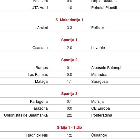
Botošani
0:0
Rapid Bukurešt
UTA Arad
1:0
Petrolul Ploešti
S. Makedonija 1
Arsimi
3:3
Pelister
Španija 1
Osasuna
2:0
Levante
Španija 2
Burgos
0:1
Albasete Balompi
Las Palmas
0:0
Mirandes
Malaga
1:1
Saragosa
Španija 3
Kartagena
0:1
Mursija
Tarazona
0:0
CE Europa
Unionistas de Salamanka
2:2
Ponferadina
Srbija 1 - 1.dio
Radnički Niš
1:2
Čukarički