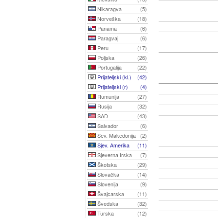
Nikaragva
(5)
Norveška
(18)
Panama
(6)
Paragvaj
(6)
Peru
(17)
Poljska
(26)
Portugalija
(22)
Prijateljski (kl.)
(42)
Prijateljski (r)
(4)
Rumunija
(27)
Rusija
(32)
SAD
(43)
Salvador
(6)
Sev. Makedonija
(2)
Sjev. Amerika
(11)
Sjeverna Irska
(7)
Škotska
(29)
Slovačka
(14)
Slovenija
(9)
Švajcarska
(11)
Švedska
(32)
Turska
(12)