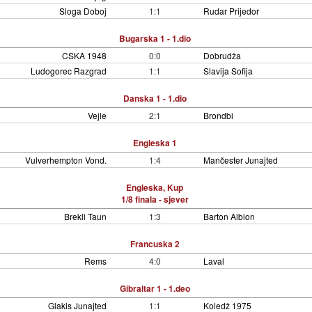
Sloga Doboj
1:1
Rudar Prijedor
Bugarska 1 - 1.dio
CSKA 1948
0:0
Dobrudža
Ludogorec Razgrad
1:1
Slavija Sofija
Danska 1 - 1.dio
Vejle
2:1
Brondbi
Engleska 1
Vulverhempton Vond.
1:4
Mančester Junajted
Engleska, Kup
1/8 finala - sjever
Brekli Taun
1:3
Barton Albion
Francuska 2
Rems
4:0
Laval
Gibraltar 1 - 1.deo
Glakis Junajted
1:1
Koledž 1975