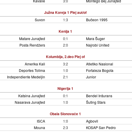
Kavalie
3:0
Montego Bej Junajted
Južna Koreja 1 Plej aut/of
Suvon
1:3
Bučeon 1995
Kenija 1
Matare Junajted
0:1
Mara Šuger
Posta Rendžers
2:0
Najrobi United
Kolumbija, 2.deo Plej of
Amerika Kali
3:2
Atletiko Nasional
Deportes Tolima
1:0
Fortaleza Bogota
Independiente Medeljin
2:1
Junior
Nigerija 1
Katsina Junajted
0:1
Bendel Inšurans
Nasarava Junajted
1:0
Šuting Stars
Obala Slonovače 1
ISCA
1:0
Agbovil
Mouna
2:3
KOSAP San Pedro