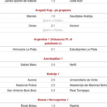
Ženes Sportiv de Kabilie
1:2
USM Alžir
Arapski Kup - po grupama
Maroko
1:0
Saudijska Arabija
Igrano u Kataru.
Oman
2:1
Komori
Igrano u Kataru.
Argentina 1 (Klausura) Pl. of
polufinale (r)
Himnazia La Plata
0:1
Estudijantes La Plata
Azerbejdžan 1
Sabah Baku
2:0
Nefči
Bolivija 1
Aurora
2:0
Univerzitario de Vinto
Nasional Potosi
2:0
Akademija del Balompi Boliv
San Antonio Bulo Bulo
5:4
Real Tomajapo
Bosna i Hercegovina 1
Široki Brijeg
1:3
Radnik