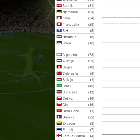
Španija
(31)
Njemačka
(64)
Italija
(24)
Francuska
(28)
BIH
(5)
Hrvatska
(5)
Srbija
(10)
Argentina
(78)
Austrija
(29)
Belgija
(18)
Bjelorusija
(8)
Bolivija
(4)
Brazil
(40)
Bugarska
(13)
Češka
(16)
Čile
(16)
Crna Gora
(1)
Danska
(22)
Ekvador
(8)
Estonija
(7)
Farska Ostrva
(4)