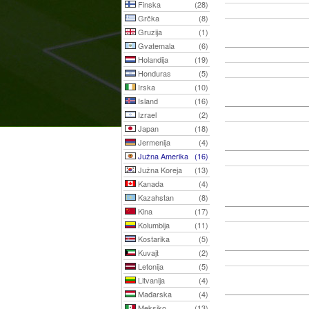
Finska
(28)
Grčka
(8)
Gruzija
(1)
Gvatemala
(6)
Holandija
(19)
Honduras
(5)
Irska
(10)
Island
(16)
Izrael
(2)
Japan
(18)
Jermenija
(4)
Južna Amerika
(16)
Južna Koreja
(13)
Kanada
(4)
Kazahstan
(8)
Kina
(17)
Kolumbija
(11)
Kostarika
(5)
Kuvajt
(2)
Letonija
(5)
Litvanija
(4)
Mađarska
(4)
Meksiko
(13)