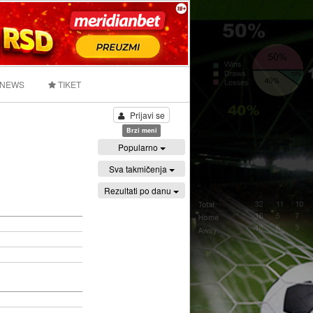
 NEWS
TIKET
Prijavi se
Brzi meni
Popularno
Sva takmičenja
Rezultati po danu