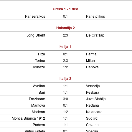
Grčka 1 - 1.deo
Panseraikos
0:1
Panetolikos
Holandija 2
Jong Utreht
2:3
De Grafšap
Italija 1
Piza
0:1
Parma
Torino
2:3
Milan
Udineze
1:2
Đenova
Italija 2
Avelino
1:1
Venecija
Bari
1:1
Peskara
Frozinone
3:0
Juve Stabija
Mantova
0:1
Ređana
Modena
1:2
Katancaro
Monca Brianca 1912
1:1
Sudtirol
Padova
1:1
Ćezena
Virtus Entela
0:1
Specija