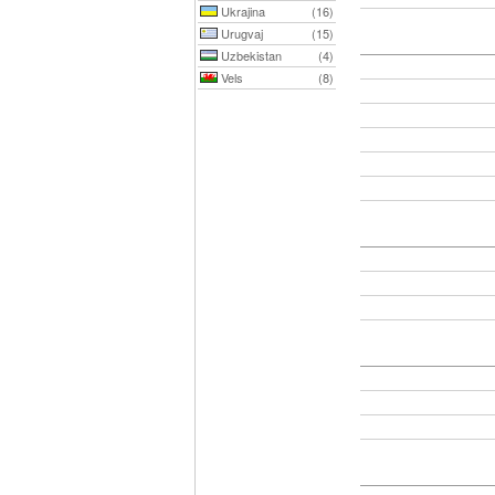
Ukrajina
(16)
Urugvaj
(15)
Uzbekistan
(4)
Vels
(8)