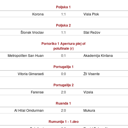
Poljska 1
Korona
1:1
Visla Plok
Poljska 2
Šlonsk Vroclav
1:1
Stal Režov
Portoriko 1 Apertura plej of
polufinale (r)
Metropoliten San Huan
0:1
Akademija Kintana
Portugalija 1
Vitoria Gimaraeš
0:0
Žil Visente
Portugalija 2
Farense
2:0
Vizela
Ruanda 1
Al Hilal Omdurman
2:0
Mukura
Rumunija 1 - 1.deo