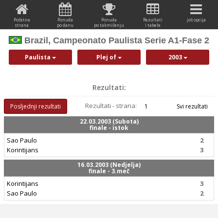
Početna
Ponuda
Ponuda
Rezultati
još opcija
strana
po danu
po takmičenju
i tabele
Brazil, Campeonato Paulista Serie A1-Fase 2
Paulista
Plej of
2003
Rezultati:
Rezultati - strana:
Posljednji rezultati
1
Svi rezultati
22.03.2003 (Subota)
finale - istok
Sao Paulo
2
Korintijans
3
16.03.2003 (Nedjelja)
finale - 3.meč
Korintijans
3
Sao Paulo
2