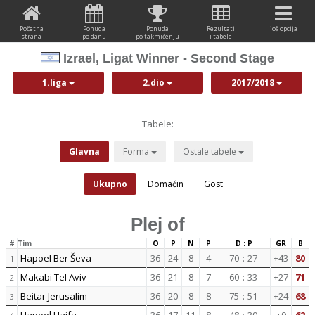
Početna
Ponuda
Ponuda
Rezultati
još opcija
strana
po danu
po takmičenju
i tabele
Izrael, Ligat Winner - Second Stage
1.liga
2.dio
2017/2018
Tabele:
Glavna
Forma
Ostale tabele
Ukupno
Domaćin
Gost
Plej of
#
Tim
O
P
N
P
D : P
GR
B
Hapoel Ber Ševa
36
24
8
4
70
:
27
+43
80
1
Makabi Tel Aviv
36
21
8
7
60
:
33
+27
71
2
Beitar Jerusalim
36
20
8
8
75
:
51
+24
68
3