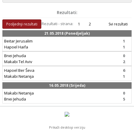
Rezultati:
Rezultati - strana:
Posljednji rezultati
1
2
Svi rezultati
21.05.2018 (Ponedjeljak)
Beitar Jerusalim
1
Hapoel Haifa
1
Bnei Jehuda
0
Makabi Tel Aviv
2
Hapoel Ber Ševa
6
Makabi Netanija
1
16.05.2018 (Srijeda)
Makabi Netanija
0
Bnei Jehuda
5
Prikaži desktop verziju