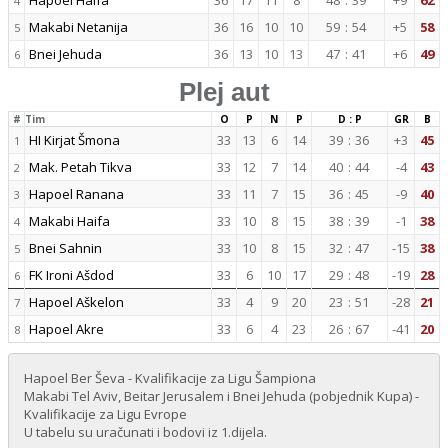
Hapoel Haifa
36
17
11
8
48
:
39
+9
62
4
Makabi Netanija
36
16
10
10
59
:
54
+5
58
5
Bnei Jehuda
36
13
10
13
47
:
41
+6
49
6
Plej aut
#
Tim
O
P
N
P
D : P
GR
B
HI Kirjat Šmona
33
13
6
14
39
:
36
+3
45
1
Mak. Petah Tikva
33
12
7
14
40
:
44
-4
43
2
Hapoel Ranana
33
11
7
15
36
:
45
-9
40
3
Makabi Haifa
33
10
8
15
38
:
39
-1
38
4
Bnei Sahnin
33
10
8
15
32
:
47
-15
38
5
FK Ironi Ašdod
33
6
10
17
29
:
48
-19
28
6
Hapoel Aškelon
33
4
9
20
23
:
51
-28
21
7
Hapoel Akre
33
6
4
23
26
:
67
-41
20
8
Hapoel Ber Ševa - Kvalifikacije za Ligu Šampiona
Makabi Tel Aviv, Beitar Jerusalem i Bnei Jehuda (pobjednik Kupa) -
Kvalifikacije za Ligu Evrope
U tabelu su uračunati i bodovi iz 1.dijela.