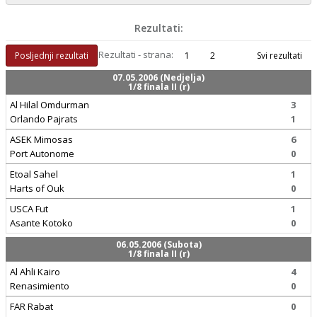
Rezultati:
Rezultati - strana:
Posljednji rezultati
1
2
Svi rezultati
07.05.2006 (Nedjelja)
1/8 finala II (r)
Al Hilal Omdurman
3
Orlando Pajrats
1
ASEK Mimosas
6
Port Autonome
0
Etoal Sahel
1
Harts of Ouk
0
USCA Fut
1
Asante Kotoko
0
06.05.2006 (Subota)
1/8 finala II (r)
Al Ahli Kairo
4
Renasimiento
0
FAR Rabat
0