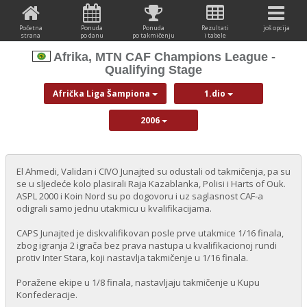
Početna
Ponuda
Ponuda
Rezultati
još opcija
strana
po danu
po takmičenju
i tabele
Afrika, MTN CAF Champions League -
Qualifying Stage
Afrička Liga Šampiona
1.dio
2006
El Ahmedi, Validan i CIVO Junajted su odustali od takmičenja, pa su
se u sljedeće kolo plasirali Raja Kazablanka, Polisi i Harts of Ouk.
ASPL 2000 i Koin Nord su po dogovoru i uz saglasnost CAF-a
odigrali samo jednu utakmicu u kvalifikacijama.
CAPS Junajted je diskvalifikovan posle prve utakmice 1/16 finala,
zbog igranja 2 igrača bez prava nastupa u kvalifikacionoj rundi
protiv Inter Stara, koji nastavlja takmičenje u 1/16 finala.
Poražene ekipe u 1/8 finala, nastavljaju takmičenje u Kupu
Konfederacije.